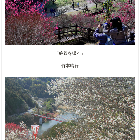
「絶景を撮る」
竹本晴行