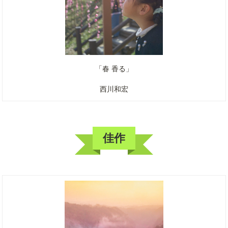
「春 香る」
西川和宏
佳作