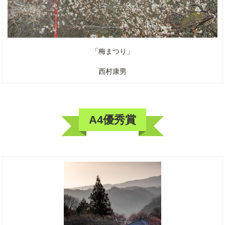
「梅まつり」
西村康男
A4優秀賞