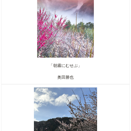
「朝霧にむせぶ」
奥田勝也