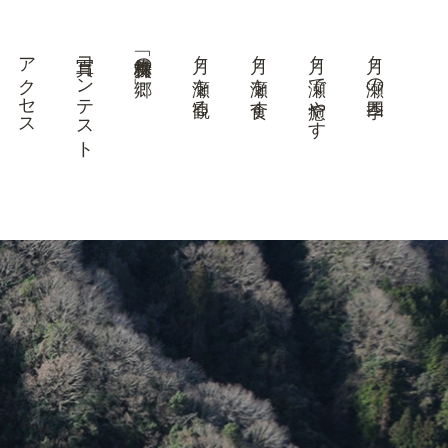
アクセス
写真コンテスト
美景「梅林の郷」
月ヶ瀬を観る
月ヶ瀬を食す
月ヶ瀬で癒やす
月ヶ瀬の四季