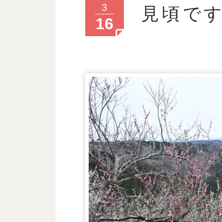
3
見頃で
16