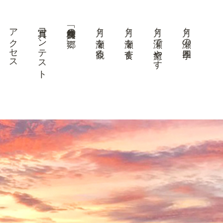
アクセス
写真コンテスト
美景「梅林の郷」
月ヶ瀬を観る
月ヶ瀬を食す
月ヶ瀬で癒やす
月ヶ瀬の四季