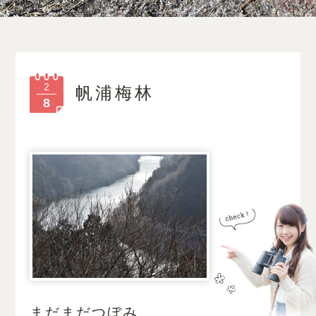
2
帆浦梅林
8
まだまだつぼみ