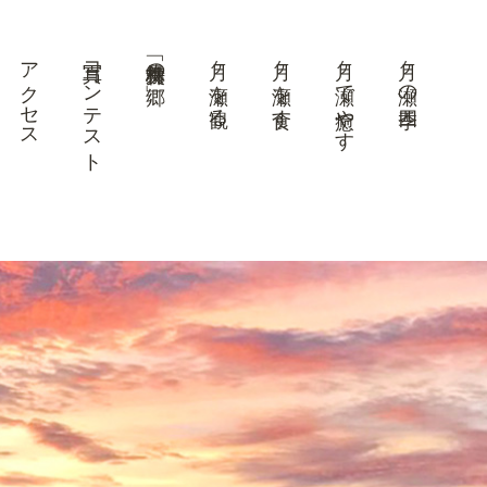
アクセス
写真コンテスト
美景「梅林の郷」
月ヶ瀬を観る
月ヶ瀬を食す
月ヶ瀬で癒やす
月ヶ瀬の四季