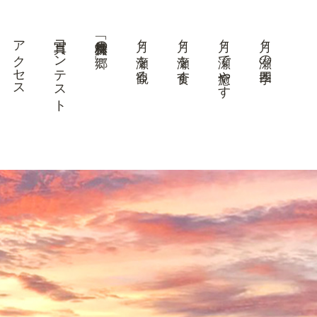
アクセス
写真コンテスト
美景「梅林の郷」
月ヶ瀬を観る
月ヶ瀬を食す
月ヶ瀬で癒やす
月ヶ瀬の四季