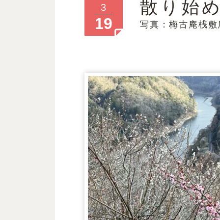
散り始
3
19
写真：梅古庵桟