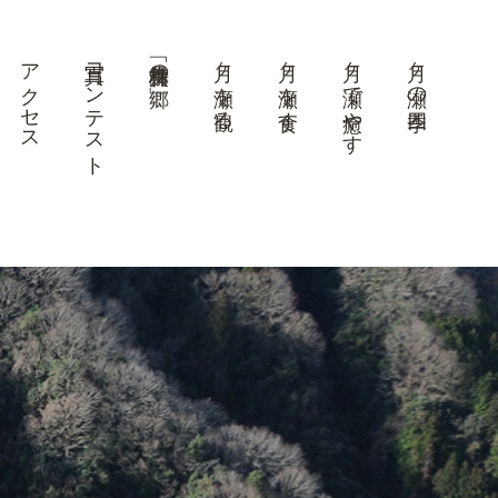
アクセス
写真コンテスト
美景「梅林の郷」
月ヶ瀬を観る
月ヶ瀬を食す
月ヶ瀬で癒やす
月ヶ瀬の四季