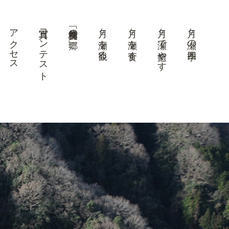
アクセス
写真コンテスト
美景「梅林の郷」
月ヶ瀬を観る
月ヶ瀬を食す
月ヶ瀬で癒やす
月ヶ瀬の四季