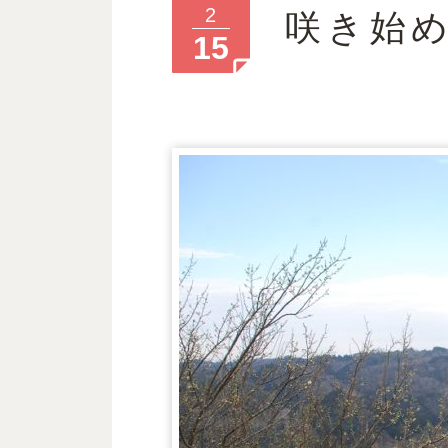
2
咲き始
15