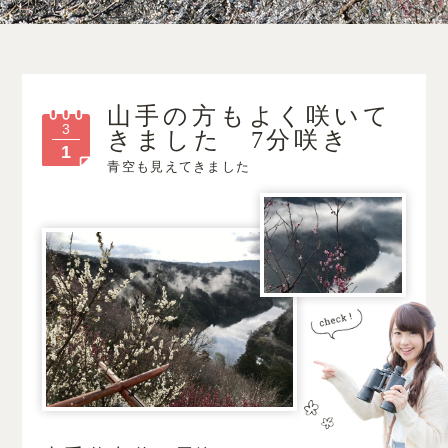
山手の方もよく咲いて
3
きました 7分咲き
1
青空も見えてきました