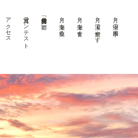
アクセス
写真コンテスト
美景「梅林の郷」
月ヶ瀬を観る
月ヶ瀬を食す
月ヶ瀬で癒やす
月ヶ瀬の四季