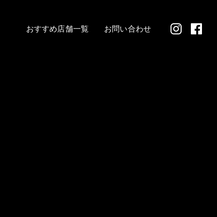
おすすめ店舗一覧
お問い合わせ